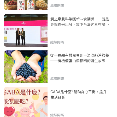
繼續閱讀
潤之泉雙料榮獲新味食潮獎──從黑
豆與白米出發，寫下台灣純素有機營
養的新篇章
繼續閱讀
從一顆顆有機黑豆到一滴滴純淨營養
──有機優蛋白滴積精的誕生故事
繼續閱讀
GABA是什麼? 幫助身心平衡，提升
生活品質
繼續閱讀